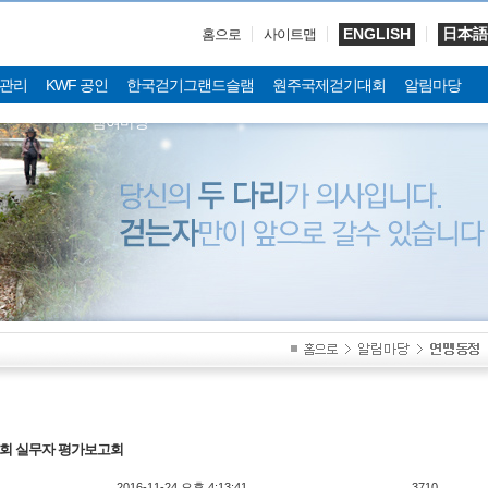
ENGLISH
日本語
홈으로
사이트맵
관리
KWF 공인
한국걷기그랜드슬램
원주국제걷기대회
알림마당
참여마당
회 실무자 평가보고회
2016-11-24 오후 4:13:41
3710