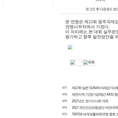
로그인 후 다운로드 받
본 연맹은 제
22
회 원주국제
연맹사무처에서 가졌다
.
이 자리에는 본 대회 실무
평가하고 향후 발전방안을 
제17회 일본 SUN-IN 미래걷기대
477
제천지역 기관(기업체)간 MOU 
476
2017년도 정기이사회 개최
475
2017 국민건강보험공단 비만대
474
TAFISA 세계생활체육연맹 총회 조
473