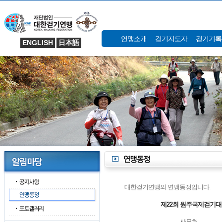
연맹소개
걷기지도자
걷기기록
ENGLISH
日本語
대한걷기연맹의 연맹동정입니다.
제22회 원주국제걷기대
사무처