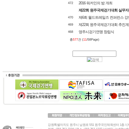
2016 워커인의 밤 개최
472
제22회 원주국제걷기대회 실무자
제6회 월드트레일즈 컨퍼런스 강
470
제22회 원주국제걷기대회 추진
469
영주시걷기연맹 창립식
468
총
577
건 (
11
/58Page)
강원특별자치도 원주시 남원로 551 원주국민체육센터 1층 / 