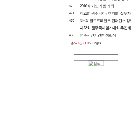
2016 워커인의 밤 개최
472
제22회 원주국제걷기대회 실무자
471
제6회 월드트레일즈 컨퍼런스 강
470
제22회 원주국제걷기대회 추진
영주시걷기연맹 창립식
468
총
577
건 (
11
/58Page)