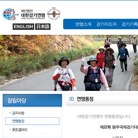
연맹소개
걷기지도자
걷기기록
ENGLISH
日本語
대한걷기연맹의 연맹동정입니다.
제22회 원주국제걷기대
사무처