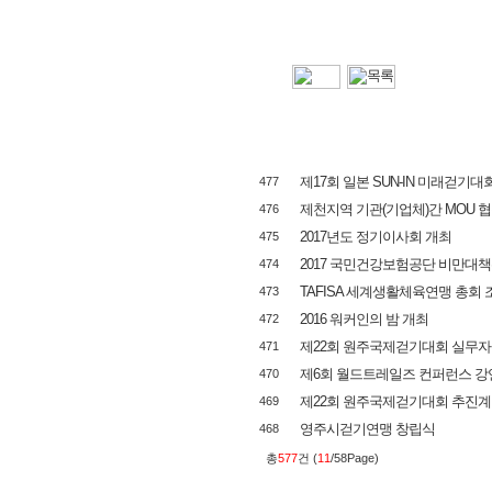
제17회 일본 SUN-IN 미래걷기대
477
제천지역 기관(기업체)간 MOU 
476
2017년도 정기이사회 개최
475
2017 국민건강보험공단 비만대
474
TAFISA 세계생활체육연맹 총회 조
473
2016 워커인의 밤 개최
472
제22회 원주국제걷기대회 실무자
471
제6회 월드트레일즈 컨퍼런스 강
470
제22회 원주국제걷기대회 추진
469
영주시걷기연맹 창립식
468
총
577
건 (
11
/58Page)