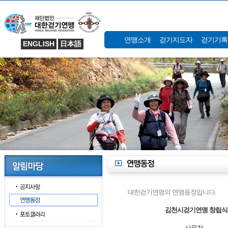
연맹소개
걷기지도자
걷기기록
ENGLISH
日本語
대한걷기연맹의 연맹동정입니다.
김천시걷기연맹 창립식
사무처