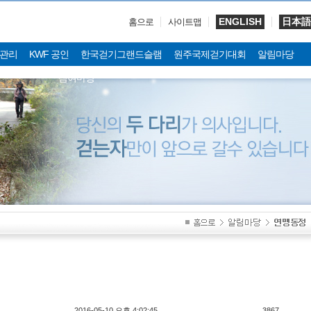
ENGLISH
日本語
홈으로
사이트맵
관리
KWF 공인
한국걷기그랜드슬램
원주국제걷기대회
알림마당
참여마당
2016-05-10 오후 4:02:45
3867