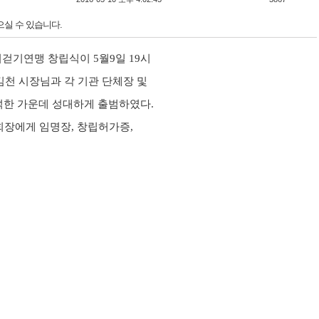
으실 수 있습니다.
시걷기연맹 창립식이
5
월
9
일
19
시
천 시장님과 각 기관 단체장 및
석한 가운데 성대하게 출범하였다
.
회장에게 임명장
,
창립허가증
,