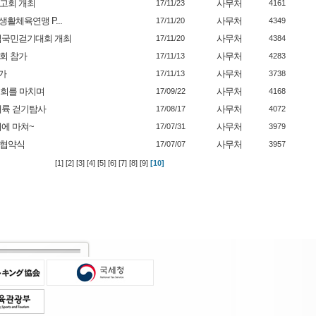
고회 개최
사무처
17/11/23
4161
생활체육연맹 P...
사무처
17/11/20
4349
 범국민걷기대회 개최
사무처
17/11/20
4384
대회 참가
사무처
17/11/13
4283
가
사무처
17/11/13
3738
기대회를 마치며
사무처
17/09/22
4168
대륙 걷기탐사
사무처
17/08/17
4072
리에 마쳐~
사무처
17/07/31
3979
무협약식
사무처
17/07/07
3957
[1]
[2]
[3]
[4]
[5]
[6]
[7]
[8]
[9]
[10]