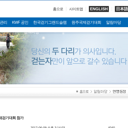
ENGLISH
日本語
홈으로
사이트맵
관리
KWF 공인
한국걷기그랜드슬램
원주국제걷기대회
알림마당
참여마당
 미래걷기대회 참가
2017-06-09 오후 3:14:03
4040