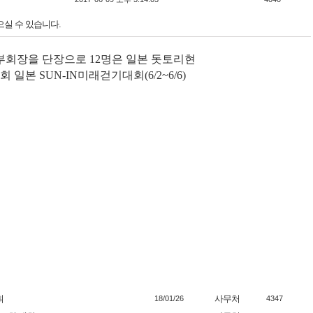
으실 수 있습니다.
부회장을 단장으로
12
명은 일본 돗토리현
회 일본
SUN-IN
미래걷기대회
(6/2~6/6)
최
사무처
18/01/26
4347