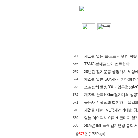
제15회 일본 폴·노르딕 워킹 학술대회
577
TBMC 본헤럴드와 업무협약
576
30년간 걷기운동 생명가치 세상에
575
제25회 일본 SUN-IN 걷기대회 참
574
소셜벤처 웰빙200과 업무협정(MO
573
제20회 한국100km걷기대회 성공
572
금난새 선생님과 함께하는 음악
571
제24회 대련 IML국제걷기대회 참
570
일본 이이다시 야마비코마치 걷기대
569
2025년 IML 국제걷기연맹 총회 &
568
총
577
건 (
1
/58Page)