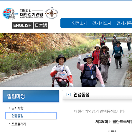
연맹소개
걷기지도자
걷기기록
ENGLISH
日本語
대한걷기연맹의 연맹동정입니다.
제107회 네덜란드국제걷기대
사무처