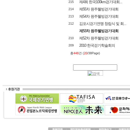
제4회 한국100km걷기대회...
215
제55차 원주웰빙걷기대회
214
제54차 원주웰빙걷기대회
213
김포시걷기연맹 창립식 및 회...
212
제53차 원주웰빙걷기대회
제52차 원주웰빙걷기대회
210
2010 한국걷기학술회의
209
총
448
건 (
20
/38Page)