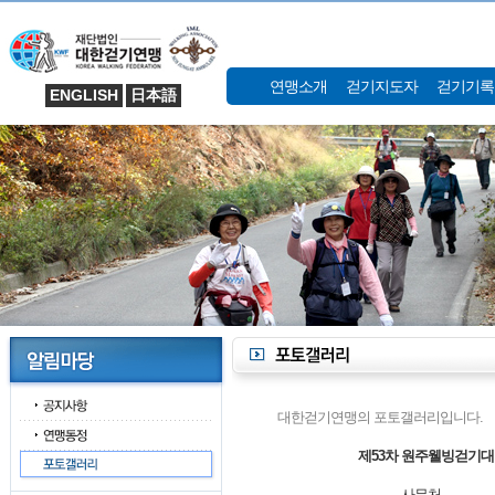
연맹소개
걷기지도자
걷기기록
ENGLISH
日本語
대한걷기연맹의 포토갤러리입니다.
제53차 원주웰빙걷기대
사무처