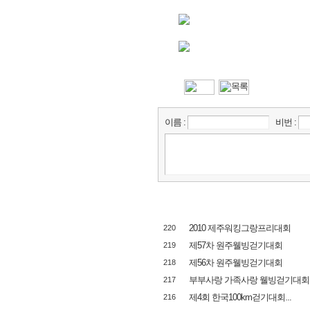
이름 :
비번 :
2010 제주워킹그랑프리대회
220
제57차 원주웰빙걷기대회
219
제56차 원주웰빙걷기대회
218
부부사랑 가족사랑 웰빙걷기대회
217
제4회 한국100km걷기대회...
216