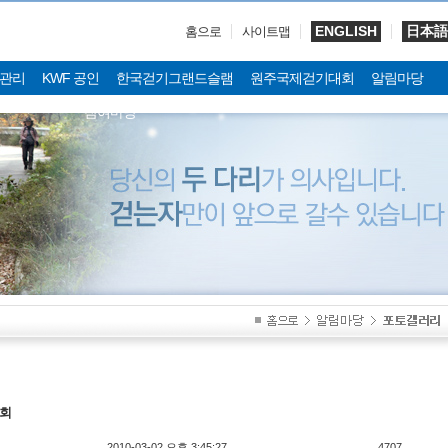
ENGLISH
日本語
홈으로
사이트맵
관리
KWF 공인
한국걷기그랜드슬램
원주국제걷기대회
알림마당
참여마당
회
2010-03-02 오후 3:45:27
4707