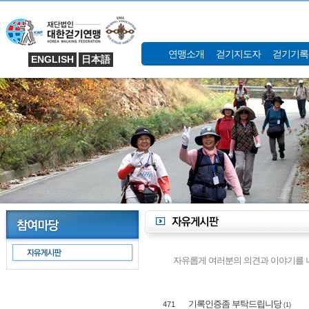
연맹소개
걷기지도자
걷기기록
ENGLISH
日本語
자유롭게 여러분의 의견과 이야기를 나
기록인증좀 부탁드립니당
471
(1)