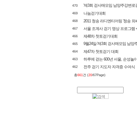
'제3회 걷사매모임 남양주강변로걷기
470
나눔걷기대회
469
2011 청송 라디엔티어링 '청송 
468
서울 조계사 걷기 명상 프로그램 <
467
제48차 첫토걷기대회
466
9월24일-'제3회 걷사매모임 남양주
465
제47차 첫토걷기 대회
464
하루에 걷는 600년 서울, 순성놀이
463
전주 걷기 지도자 자격증 수여식
462
총
661
건 (
20
/67Page)