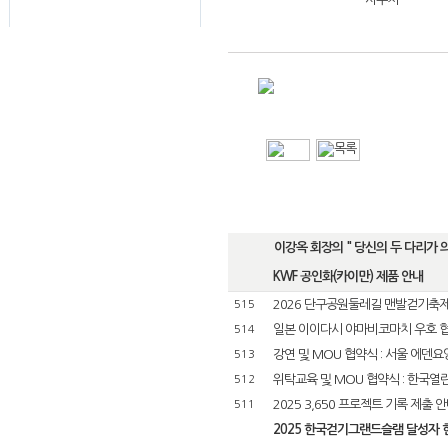
이강옥 회장의 " 당신의 두 다리가 의사
KWF 공인화(카이만) 제품 안내
2026 단구공원둘레길 맨발걷기축
515
일본 이이다시 야마비코마치 우호 
514
강연 및 MOU 협약식 : 서울 에덴
513
위탁교육 및 MOU 협약식 : 한국
512
2025 3,650 프로젝트 기록 제출 
511
2025 한국걷기그랜드슬램 달성자 