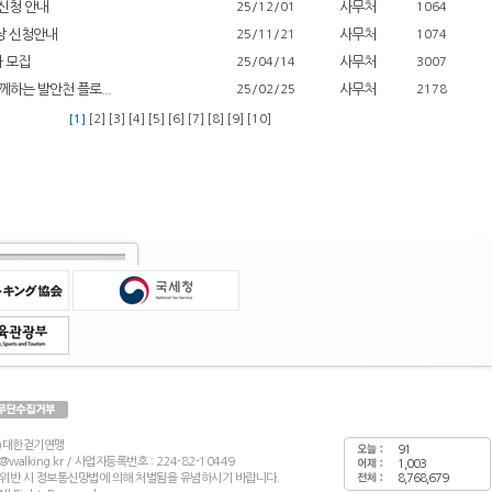
신청 안내
사무처
25/12/01
1064
상 신청안내
사무처
25/11/21
1074
자 모집
사무처
25/04/14
3007
하는 발안천 플로...
사무처
25/02/25
2178
[1]
[2]
[3]
[4]
[5]
[6]
[7]
[8]
[9]
[10]
재)대한걷기연맹
91
wf@walking.kr / 사업자등록번호 : 224-82-10449
1,003
 위반 시 정보통신망법에 의해 처벌됨을 유념하시기 바랍니다.
8,768,679