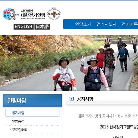
연맹소개
걷기지도자
걷기기록
ENGLISH
日本語
대한걷기연맹의 공지사항 및 새로운 소식
2025 한국걷기그랜드슬
사무처