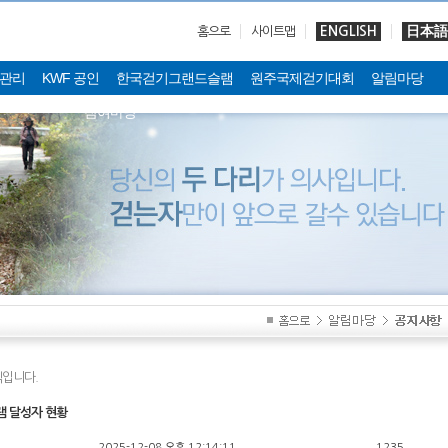
ENGLISH
日本語
홈으로
사이트맵
관리
KWF 공인
한국걷기그랜드슬램
원주국제걷기대회
알림마당
참여마당
입니다.
램 달성자 현황
2025-12-08 오후 12:14:11
1235