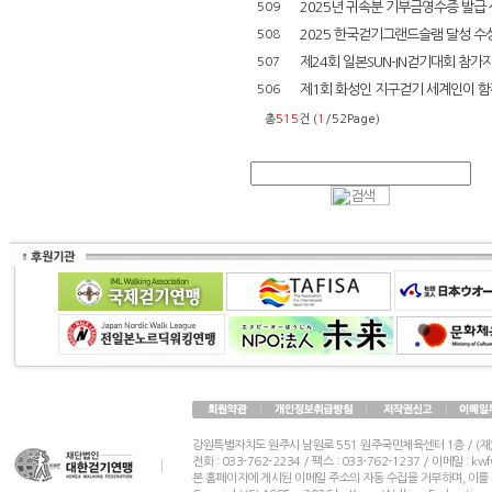
2025년 귀속분 기부금영수증 발급 
509
2025 한국걷기그랜드슬램 달성 수
508
제24회 일본SUN-IN걷기대회 참가
507
제1회 화성인 지구걷기 세계인이 함께
506
총
515
건 (
1
/52Page)
강원특별자치도 원주시 남원로 551 원주국민체육센터 1층 / (
전화 : 033-762-2234 / 팩스 : 033-762-1237 / 이메일 : k
본 홈페이지에 게시된 이메일 주소의 자동 수집을 거부하며, 이를