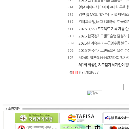
2026 단구공원둘레길 맨발걷기축
515
일본 이이다시 야마비코마치 우호 
514
강연 및 MOU 협약식 : 서울 에덴
513
위탁교육 및 MOU 협약식 : 한국
512
2025 3,650 프로젝트 기록 제출 
511
2025 한국걷기그랜드슬램 달성자 
510
2025년 귀속분 기부금영수증 발급 
509
2025 한국걷기그랜드슬램 달성 수
508
제24회 일본SUN-IN걷기대회 참가
507
제1회 화성인 지구걷기 세계인이 함께
총
515
건 (
1
/52Page)