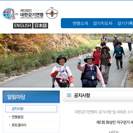
연맹소개
걷기지도자
걷기기록
ENGLISH
日本語
대한걷기연맹의 공지사항 및 새로운 소식
제1회 화성인 지구걷기 
사무처