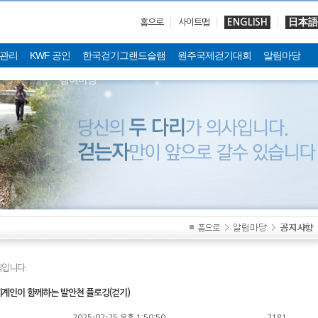
ENGLISH
日本語
홈으로
사이트맵
관리
KWF 공인
한국걷기그랜드슬램
원주국제걷기대회
알림마당
참여마당
입니다.
세계인이 함께하는 발안천 플로깅(걷기)
2025-02-25 오후 1:50:50
2181