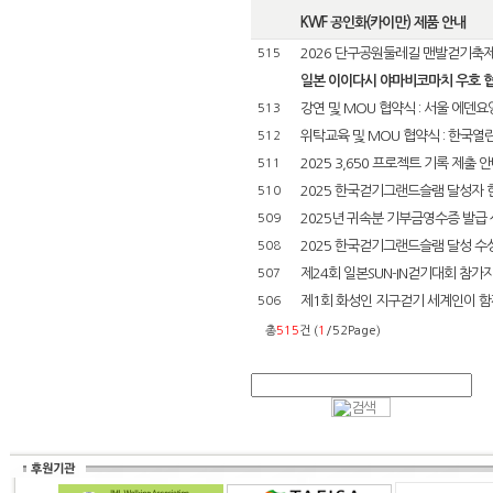
KWF 공인화(카이만) 제품 안내
2026 단구공원둘레길 맨발걷기축
515
일본 이이다시 야마비코마치 우호 
강연 및 MOU 협약식 : 서울 에덴
513
위탁교육 및 MOU 협약식 : 한국
512
2025 3,650 프로젝트 기록 제출 
511
2025 한국걷기그랜드슬램 달성자 
510
2025년 귀속분 기부금영수증 발급 
509
2025 한국걷기그랜드슬램 달성 수
508
제24회 일본SUN-IN걷기대회 참가
507
제1회 화성인 지구걷기 세계인이 함께
506
총
515
건 (
1
/52Page)