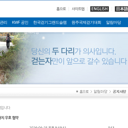
ENGLISH
日本語
홈으로
사이트맵
관리
KWF 공인
한국걷기그랜드슬램
원주국제걷기대회
알림마당
참여마당
입니다.
치 우호 협약
2026-04-28 오전 9:49:41
543