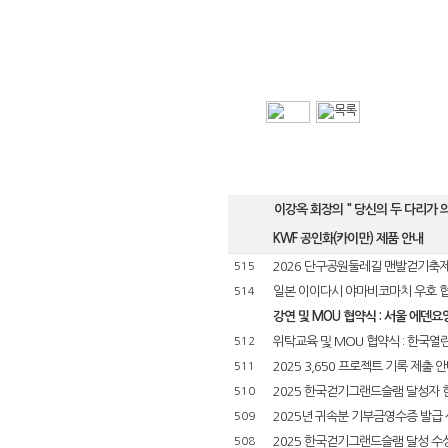
이강옥 회장의 " 당신의 두 다리가 의사
KWF 공인화(카이만) 제품 안내
2026 단구공원둘레길 맨발걷기축
515
일본 이이다시 야마비코마치 우호 
514
강연 및 MOU 협약식 : 서울 에덴
위탁교육 및 MOU 협약식 : 한국
512
2025 3,650 프로젝트 기록 제출 
511
2025 한국걷기그랜드슬램 달성자 
510
2025년 귀속분 기부금영수증 발급 
509
2025 한국걷기그랜드슬램 달성 수
508