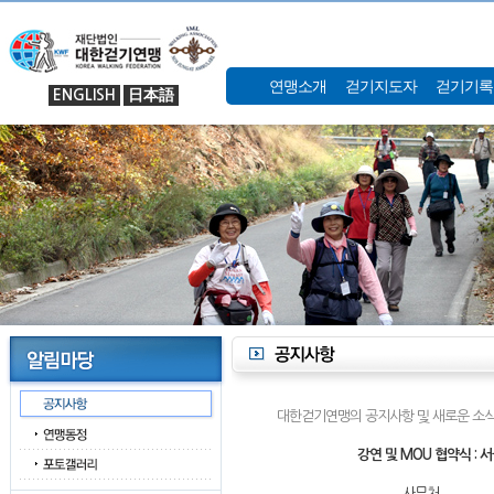
연맹소개
걷기지도자
걷기기록
ENGLISH
日本語
대한걷기연맹의 공지사항 및 새로운 소식
강연 및 MOU 협약식 :
사무처