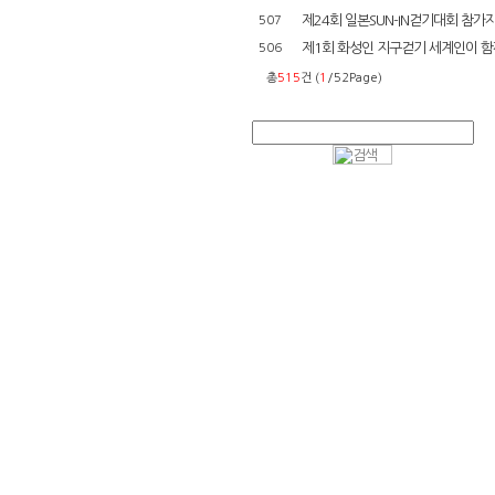
제24회 일본SUN-IN걷기대회 참가
507
제1회 화성인 지구걷기 세계인이 함께
506
총
515
건 (
1
/52Page)