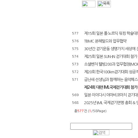
제15회 일본 폴·노르딕 워킹 학술대회(
577
TBMC 본헤럴드와 업무협약
576
30년간 걷기운동 생명가치 세상에 
575
제25회 일본 SUN-IN 걷기대회 참가
574
소셜벤처 웰빙200과 업무협정(MOU
573
제20회 한국100km걷기대회 성공
572
금난새 선생님과 함께하는 음악페스
571
제24회 대련 IML국제걷기대회 참가
일본 이이다시 야마비코마치 걷기대회 
569
2025년 IML 국제걷기연맹 총회 & 
568
총
577
건 (
1
/58Page)