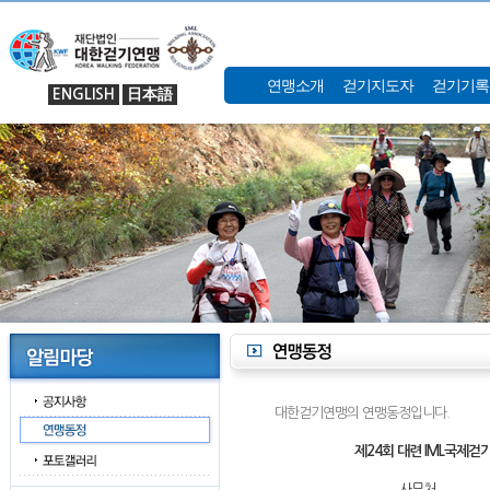
연맹소개
걷기지도자
걷기기록
ENGLISH
日本語
대한걷기연맹의 연맹동정입니다.
제24회 대련 IML국제걷
사무처