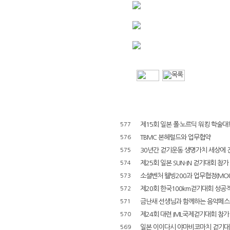
제15회 일본 폴·노르딕 워킹 학술대회(
577
TBMC 본헤럴드와 업무협약
576
30년간 걷기운동 생명가치 세상에 
575
제25회 일본 SUN-IN 걷기대회 참가
574
소셜벤처 웰빙200과 업무협정(MOU
573
제20회 한국100km걷기대회 성공
572
금난새 선생님과 함께하는 음악페스
571
제24회 대련 IML국제걷기대회 참가
570
일본 이이다시 야마비코마치 걷기대회 
569