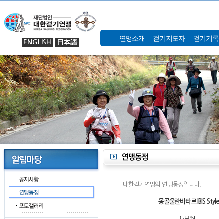
연맹소개
걷기지도자
걷기기록
ENGLISH
日本語
대한걷기연맹의 연맹동정입니다.
몽골울란바타르 IBIS Style
사무처