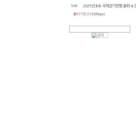
2025년 IML 국제걷기연맹 총회 & 
568
총
577
건 (
1
/58Page)