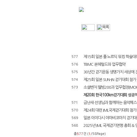
제15회 일본 폴·노르딕 워킹 학술대회(
577
TBMC 본헤럴드와 업무협약
576
30년간 걷기운동 생명가치 세상에 
575
제25회 일본 SUN-IN 걷기대회 참가
574
소셜벤처 웰빙200과 업무협정(MOU
573
제20회 한국100km걷기대회 성공
금난새 선생님과 함께하는 음악페스
571
제24회 대련 IML국제걷기대회 참가
570
일본 이이다시 야마비코마치 걷기대회 
569
2025년 IML 국제걷기연맹 총회 & 
568
총
577
건 (
1
/58Page)