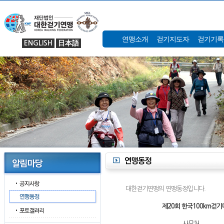
연맹소개
걷기지도자
걷기기록
ENGLISH
日本語
대한걷기연맹의 연맹동정입니다.
제20회 한국100km걷기
사무처