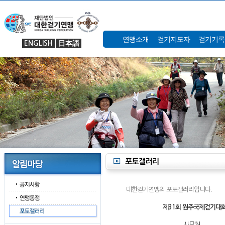
연맹소개
걷기지도자
걷기기록
ENGLISH
日本語
대한걷기연맹의 포토갤러리입니다.
제31회 원주국제걷기대회
사무처