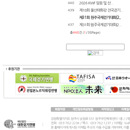
2026 KWF 임원 및 산...
440
제18회 울산태화강 전국걷기...
439
제31회 원주국제걷기대회(2...
제31회 원주국제걷기대회(2...
437
총
448
건 (
1
/38Page)
강원특별자치도 원주시 남원로 551 원주국민체육센터 1층 / (
전화 : 033-762-2234 / 팩스 : 033-762-1237 / 이메일 : k
본 홈페이지에 게시된 이메일 주소의 자동 수집을 거부하며, 이를