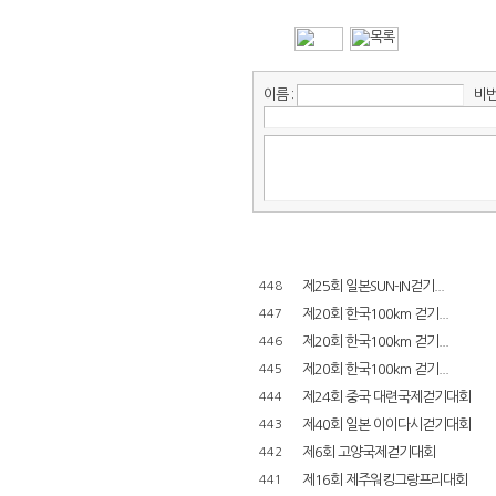
이름 :
비번 
제25회 일본SUN-IN걷기...
448
제20회 한국100km 걷기...
447
제20회 한국100km 걷기...
446
제20회 한국100km 걷기...
445
제24회 중국 대련국제걷기대회
444
제40회 일본 이이다시걷기대회
443
제6회 고양국제걷기대회
442
제16회 제주워킹그랑프리대회
441