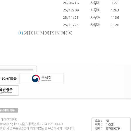
사무처
26/06/18
127
사무처
25/12/09
1263
사무처
25/11/25
1136
사무처
25/11/25
1126
[1]
[2]
[3]
[4]
[5]
[6]
[7]
[8]
[9]
[10]
재)대한걷기연맹
91
wf@walking.kr / 사업자등록번호 : 224-82-10449
1,003
 위반 시 정보통신망법에 의해 처벌됨을 유념하시기 바랍니다.
8,768,679