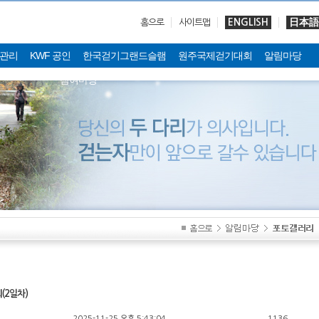
ENGLISH
日本語
홈으로
사이트맵
관리
KWF 공인
한국걷기그랜드슬램
원주국제걷기대회
알림마당
참여마당
(2일차)
2025-11-25 오후 5:43:04
1136