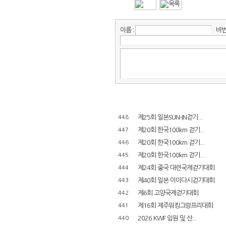
이름 :
비번 
제25회 일본SUN-IN걷기...
448
제20회 한국100km 걷기...
447
제20회 한국100km 걷기...
446
제20회 한국100km 걷기...
445
제24회 중국 대련국제걷기대회
444
제40회 일본 이이다시걷기대회
443
제6회 고양국제걷기대회
442
제16회 제주워킹그랑프리대회
441
2026 KWF 임원 및 산...
440