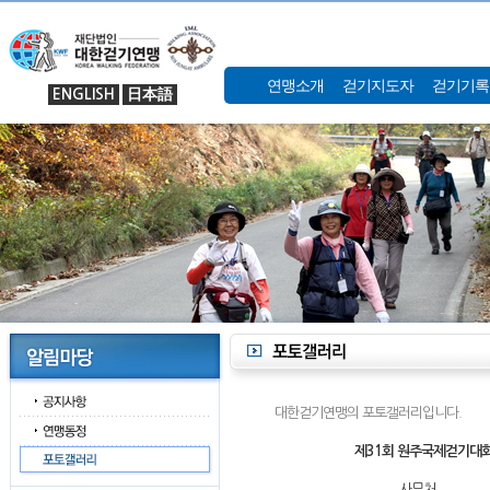
연맹소개
걷기지도자
걷기기록
ENGLISH
日本語
대한걷기연맹의 포토갤러리입니다.
제31회 원주국제걷기대회
사무처